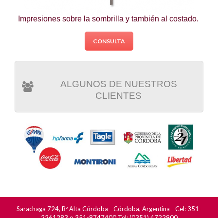
Impresiones sobre la sombrilla y también al costado.
CONSULTA
ALGUNOS DE NUESTROS
CLIENTES
Sarachaga 724, Bº Alta Córdoba - Córdoba, Argentina - Cel: 351-
2261283 o 351-8747400 Tel: (0351) 4722900