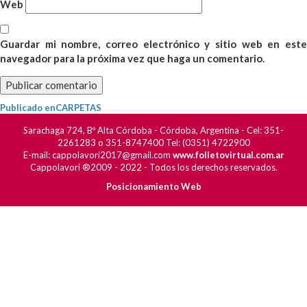
Web
Guardar mi nombre, correo electrónico y sitio web en este
navegador para la próxima vez que haga un comentario.
Navegación
Publicado en
CARPETAS
de
Sarachaga 724, Bº Alta Córdoba - Córdoba, Argentina - Cel: 351-
entradas
2261283 o 351-8747400 Tel: (0351) 4722900
E-mail: cappolavori2017@gmail.com
www.folletovirtual.com.ar
Cappolavori ®2009 - 2022 - Todos los derechos reservados.
Posicionamiento Web