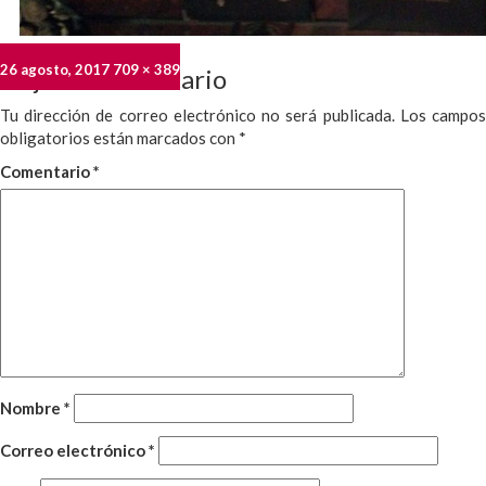
Publicado
Tamaño
26 agosto, 2017
709 × 389
Deja un comentario
el
completo
Tu dirección de correo electrónico no será publicada.
Los campo
obligatorios están marcados con
*
Comentario
*
Nombre
*
Correo electrónico
*