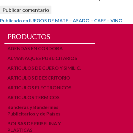
Navegación
Publicado en
JUEGOS DE MATE – ASADO – CAFE – VINO
de
PRODUCTOS
entradas
AGENDAS EN CORDOBA
ALMANAQUES PUBLICITARIOS
ARTICULOS DE CUERO Y SIMIL C.
ARTICULOS DE ESCRITORIO
ARTICULOS ELECTRONICOS
ARTICULOS TERMICOS
Banderas y Banderines
Publicitarios y de Países
BOLSAS DE FRISELINA Y
PLASTICAS