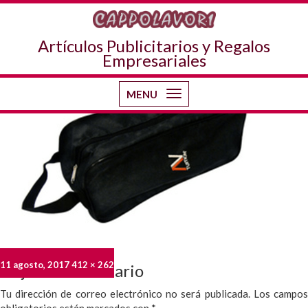
Imagen anterior
Imagen siguiente
Artículos Publicitarios y Regalos
botineros
Empresariales
MENU
Toggle
navigation
Publicado
Tamaño
11 agosto, 2017
412 × 262
Deja un comentario
el
completo
Tu dirección de correo electrónico no será publicada.
Los campo