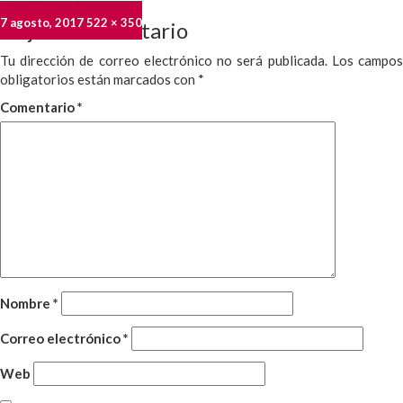
Publicado
Tamaño
7 agosto, 2017
522 × 350
Deja un comentario
el
completo
Tu dirección de correo electrónico no será publicada.
Los campo
obligatorios están marcados con
*
Comentario
*
Nombre
*
Correo electrónico
*
Web