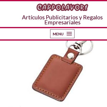
Imagen anterior
Imagen siguiente
CUEROYM
Artículos Publicitarios y Regalos
Empresariales
MENU
Toggle
navigation