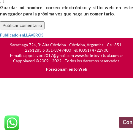
Guardar mi nombre, correo electrónico y sitio web en este
navegador para la próxima vez que haga un comentario.
Navegación
Publicado en
LLAVEROS
de
Sarachaga 724, Bº Alta Córdoba - Córdoba, Argentina - Cel: 351-
entradas
2261283 o 351-8747400 Tel: (0351) 4722900
E-mail: cappolavori2017@gmail.com
www.folletovirtual.com.ar
Cappolavori ®2009 - 2022 - Todos los derechos reservados.
Posicionamiento Web
Con