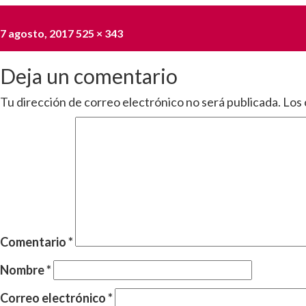
Publicado
Tamaño
7 agosto, 2017
525 × 343
el
completo
Deja un comentario
Tu dirección de correo electrónico no será publicada.
Los 
Comentario
*
Nombre
*
Correo electrónico
*