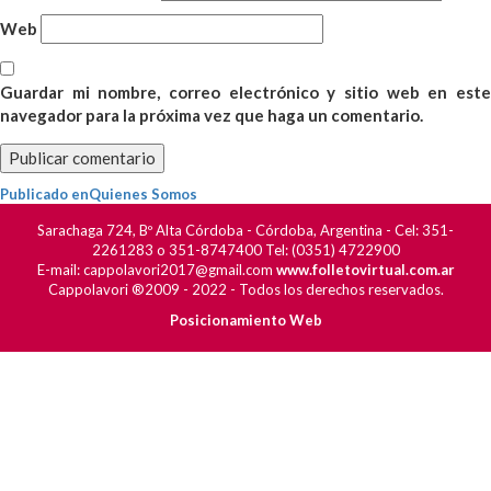
Web
Guardar mi nombre, correo electrónico y sitio web en este
navegador para la próxima vez que haga un comentario.
Navegación
Publicado en
Quienes Somos
de
Sarachaga 724, Bº Alta Córdoba - Córdoba, Argentina - Cel: 351-
entradas
2261283 o 351-8747400 Tel: (0351) 4722900
E-mail: cappolavori2017@gmail.com
www.folletovirtual.com.ar
Cappolavori ®2009 - 2022 - Todos los derechos reservados.
Posicionamiento Web