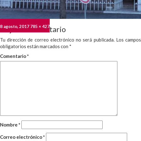
Publicado
Tamaño
8 agosto, 2017
785 × 427
Deja un comentario
el
completo
Tu dirección de correo electrónico no será publicada.
Los campo
obligatorios están marcados con
*
Comentario
*
Nombre
*
Correo electrónico
*