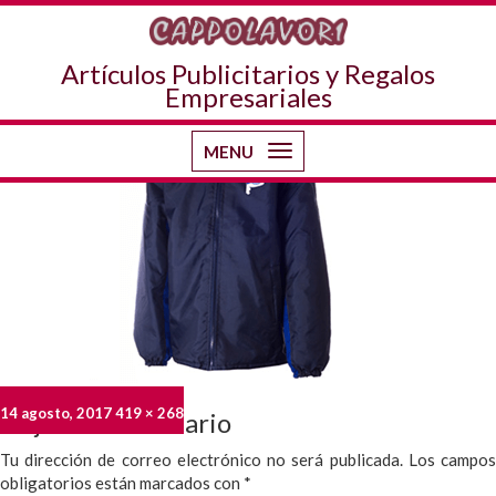
Imagen siguiente
camperas
Artículos Publicitarios y Regalos
Empresariales
MENU
Toggle
navigation
Publicado
Tamaño
14 agosto, 2017
419 × 268
Deja un comentario
el
completo
Tu dirección de correo electrónico no será publicada.
Los campo
obligatorios están marcados con
*